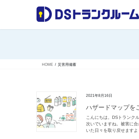
コ
ナ
ン
ビ
テ
ゲ
ン
ー
ツ
シ
へ
ョ
ス
ン
キ
に
ッ
移
HOME
災害用備蓄
プ
動
2021年8月16日
ハザードマップを
こんにちは。DSトランク
次いでいますね。被害に合
いた日々を取り戻せますよう