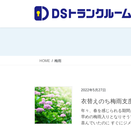
コ
ナ
ン
ビ
テ
ゲ
ン
ー
ツ
シ
へ
ョ
ス
ン
キ
に
ッ
移
HOME
梅雨
プ
動
2022年5月27日
衣替えのち梅雨支
年々、春を感じられる期間
早めの梅雨入りとなりそう
喜んでいたのに すぐにジメ