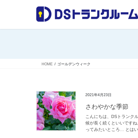
コ
ナ
ン
ビ
テ
ゲ
ン
ー
ツ
シ
へ
ョ
ス
ン
キ
に
ッ
移
HOME
ゴールデンウィーク
プ
動
2021年4月23日
さわやかな季節
こんにちは、DSトランク
候が長く続くといいですね
ってみたいところ… とはい