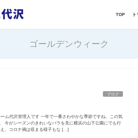
TOP
ト
ゴールデンウィーク
ブログ
ルーム代沢管理人です 一年で一番さわやかな季節ですね。この気
。 今がシーズンのきれいなバラを見に横浜の山下公園にでも行
え、コロナ禍は収まる様子もな […]