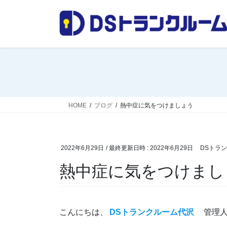
コ
ナ
ン
ビ
テ
ゲ
ン
ー
ツ
シ
へ
ョ
ス
ン
キ
に
ッ
移
HOME
ブログ
熱中症に気をつけましょう
プ
動
2022年6月29日
/ 最終更新日時 :
2022年6月29日
DSトラ
熱中症に気をつけまし
こんにちは、
DSトランクルーム代沢
管理人