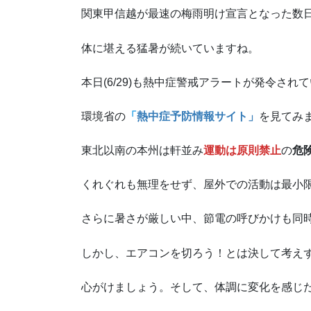
関東甲信越が最速の梅雨明け宣言となった数
体に堪える猛暑が続いていますね。
本日(6/29)も熱中症警戒アラートが発令され
環境省の
「
熱中症予防情報サイト」
を見てみ
東北以南の本州は軒並み
運動は原則禁止
の
危
くれぐれも無理をせず、屋外での活動は最小
さらに暑さが厳しい中、節電の呼びかけも同
しかし、エアコンを切ろう！とは決して考え
心がけましょう。そして、体調に変化を感じ