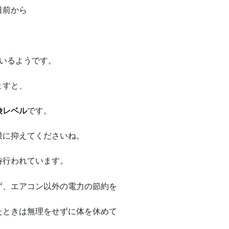
日前から
ているようです。
ますと、
険レベル
です。
限に抑えてくださいね。
時行われています。
ず、エアコン以外の電力の節約を
たときは無理をせずに体を休めて