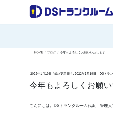
コ
ナ
ン
ビ
テ
ゲ
ン
ー
ツ
シ
へ
ョ
ス
ン
キ
に
ッ
移
HOME
ブログ
今年もよろしくお願いいたします
プ
動
2022年1月19日
/ 最終更新日時 :
2022年1月19日
DSトラ
今年もよろしくお願い
こんにちは。DSトランクルーム代沢 管理人