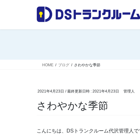
コ
ナ
ン
ビ
テ
ゲ
ン
ー
ツ
シ
へ
ョ
ス
ン
キ
に
ッ
移
HOME
ブログ
さわやかな季節
プ
動
2021年4月23日
/ 最終更新日時 :
2021年4月23日
管理人
さわやかな季節
こんにちは、DSトランクルーム代沢管理人で