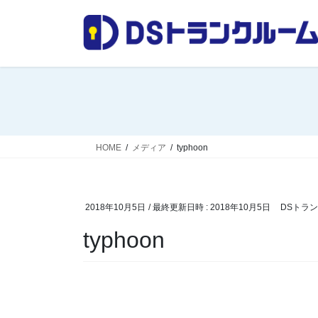
コ
ナ
ン
ビ
テ
ゲ
ン
ー
ツ
シ
へ
ョ
ス
ン
キ
に
ッ
移
HOME
メディア
typhoon
プ
動
2018年10月5日
/ 最終更新日時 :
2018年10月5日
DSトラ
typhoon