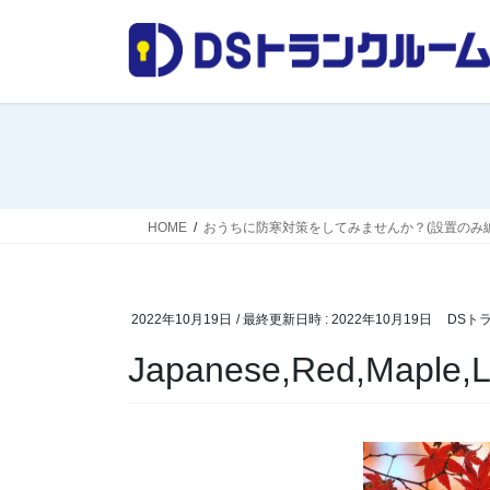
コ
ナ
ン
ビ
テ
ゲ
ン
ー
ツ
シ
へ
ョ
ス
ン
キ
に
ッ
移
HOME
おうちに防寒対策をしてみませんか？(設置のみ編
プ
動
2022年10月19日
/ 最終更新日時 :
2022年10月19日
DSト
Japanese,Red,Maple,