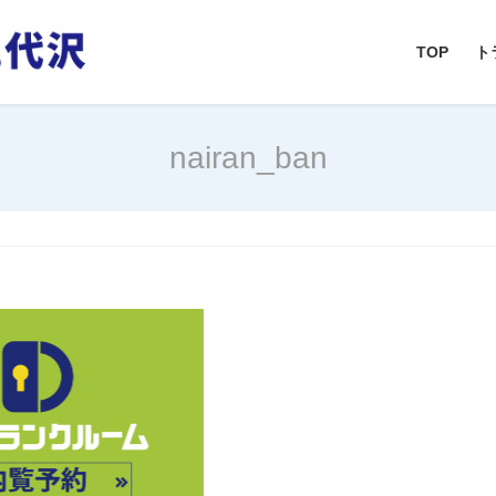
TOP
ト
nairan_ban