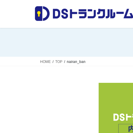
コ
ナ
ン
ビ
テ
ゲ
ン
ー
ツ
シ
へ
ョ
ス
ン
キ
に
ッ
移
HOME
TOP
nairan_ban
プ
動